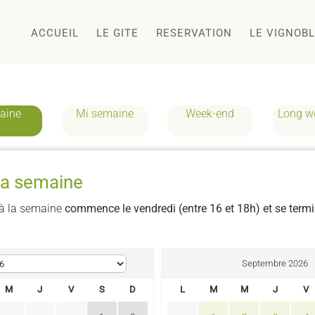
ACCUEIL
LE GITE
RESERVATION
LE VIGNOB
aine
Mi semaine
Week-end
Long w
 la semaine
 à la semaine
commence le vendredi (entre 16 et 18h) et se termi
Septembre 2026
M
J
V
S
D
L
M
M
J
V