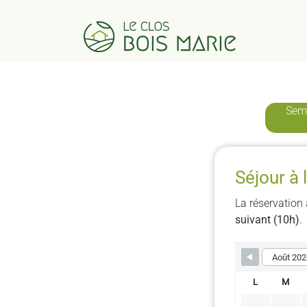
Passer
au
contenu
Sem
Séjour à
La réservation
suivant (10h)
.
L
M