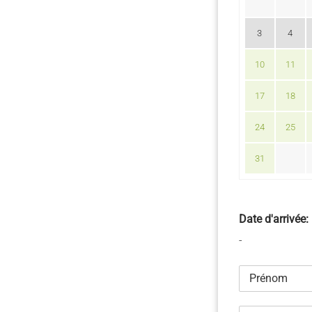
3
4
10
11
17
18
24
25
31
Date d'arrivée:
-